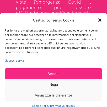
vista l’emergenza Covid il
pagamento può essere
effettuato con bonifico bancario
o postale. Per chi avesse
Gestisci consenso Cookie
problemi può contattarci al
numero 3926436144
Per fornire le migliori esperienze, utilizziamo tecnologie come i cookie
per memorizzare e/o accedere alle informazioni del dispositivo. Il
consenso a queste tecnologie ci permetterà di elaborare dati come il
comportamento di navigazione o ID unici su questo sito. Non
UNISCITI A NOI
acconsentire o ritirare il consenso può influire negativamente su alcune
caratteristiche e funzioni.
Gestisci servizi
Accetta
© Copyright -
2026 | Associazione Donne Insieme Onlus
Sito sviluppato da:
Luca Giacinti - Servizi Informatici
Nega
Visualizza le preferenze
Facebook
Cookie Policy
Informativa privacy