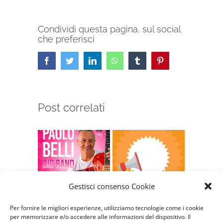
Condividi questa pagina, sul social
che preferisci
Facebook
Twitter
LinkedIn
WhatsApp
Tumblr
Pinterest
Post correlati
Gestisci consenso Cookie
Paolo Belli Big
Comunicazione
Campag
Per fornire le migliori esperienze, utilizziamo tecnologie come i cookie
Band 27 Ottobre
nuove aperture
tessera
per memorizzare e/o accedere alle informazioni del dispositivo. Il
2024
Ottobre 9th, 2024
Gennaio 31st, 2024