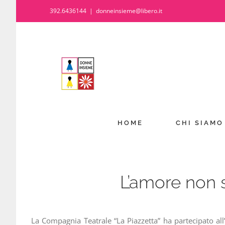
Salta
392.6436144
|
donneinsieme@libero.it
al
contenuto
HOME
CHI SIAMO
L’amore non 
La Compagnia Teatrale “La Piazzetta” ha partecipato a