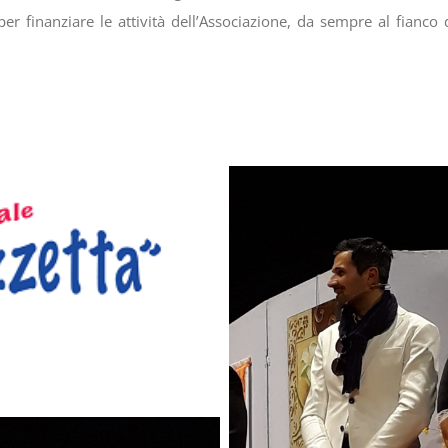
 per finanziare le attività dell’Associazione, da sempre al fian