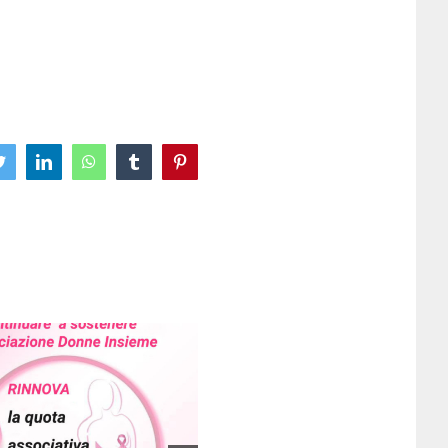
ook
Twitter
LinkedIn
WhatsApp
Tumblr
Pinterest